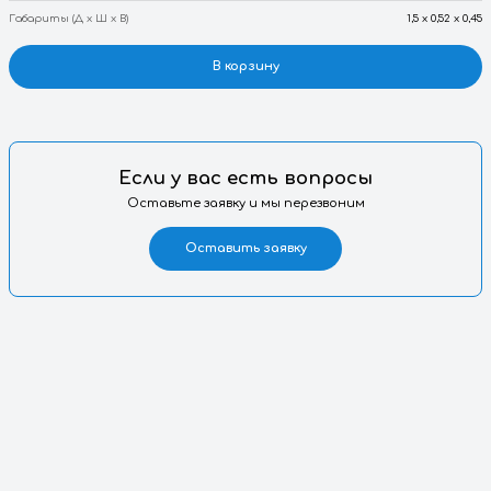
DWG
Запрос
Артикул
Габариты (Д х Ш х В)
В корзину
Если у вас есть вопросы
Оставьте заявку и мы перезвоним
Оставить заявку