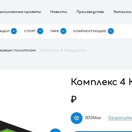
омпании
Выполненные проекты
Новости
П
ДЕТСКИЕ ПЛОЩАДКИ
СПОРТ
ПАРК
КО
ты с пластиковым полотном
Комплекс 4 Квадр
К
₽