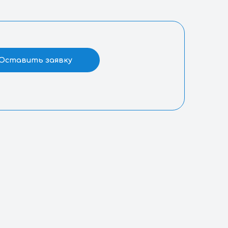
раст
ота свободного падения
росы
Оставить заявку