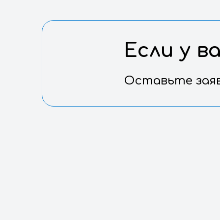
Артикул
Габариты (Д х Ш х В)
Если
Оставьт