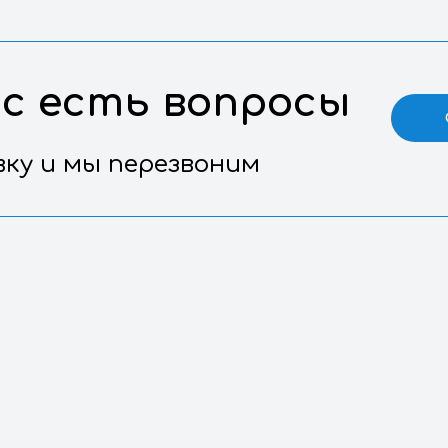
07.20.04.14
Воз
3,0 х 3,0 х 0,3
Выс
 у вас есть воп
е заявку и мы перезвоним