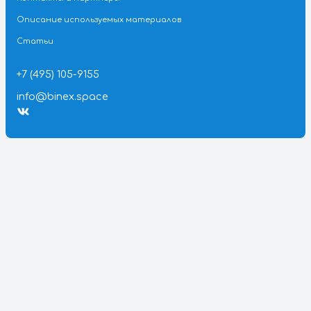
О компании
Новости
Сертификаты
Вакансии
Сборка и монтаж конструкций
Доставка
Выполненные проекты
Готовые проекты
Цветовые решения
Гарантии
Для партнеров
Контакты и партнеры