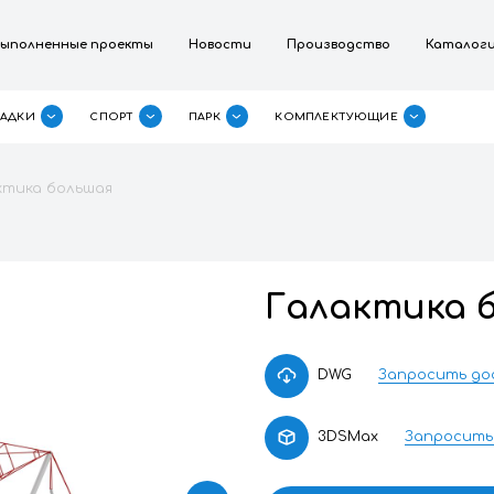
омпании
Выполненные проекты
Новости
П
ДЕТСКИЕ ПЛОЩАДКИ
СПОРТ
ПАРК
КО
РШИНА
Галактика большая
Г