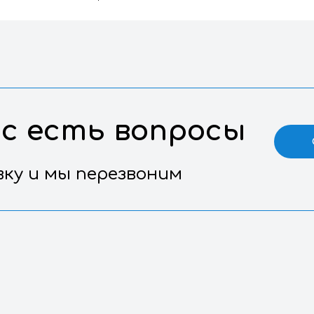
07.10.12.02
Воз
6,55 х 6,55 х 6,1
Выс
старше 5 лет