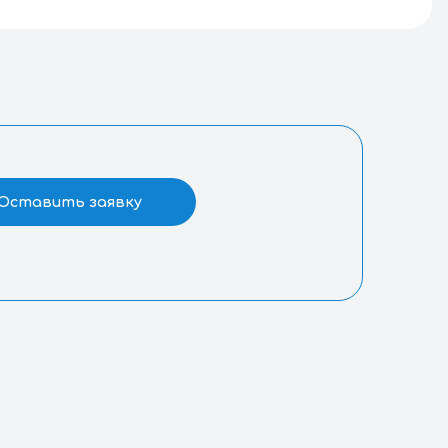
можность анкерного крепления
ота свободного падения