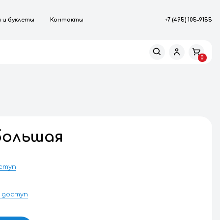
роизводство
Каталоги и буклеты
Контакты
МПЛЕКТУЮЩИЕ
алактика большая
DWG
Запросить доступ