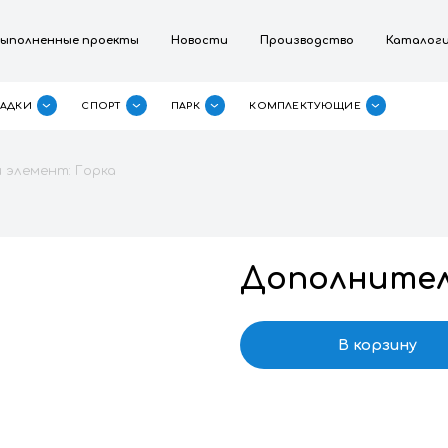
омпании
Выполненные проекты
Новости
П
ДЕТСКИЕ ПЛОЩАДКИ
СПОРТ
ПАРК
КО
лнительный элемент: Горка
Д